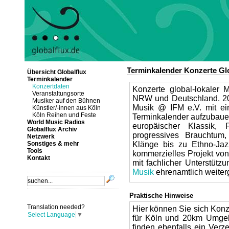
Terminkalender Konzerte Gl
Übersicht Globalflux
Terminkalender
Konzertdaten
Konzerte global-lokaler 
Veranstaltungsorte
NRW und Deutschland. 201
Musiker auf den Bühnen
Musik @ IFM e.V. mit ein
Künstler/-innen aus Köln
Köln Reihen und Feste
Terminkalender aufzubauen
World Music Radios
europäischer Klassik, F
Globalflux Archiv
progressives Brauchtum,
Netzwerk
Sonstiges & mehr
Klänge bis zu Ethno-Jazz
Tools
kommerzielles Projekt von
Kontakt
mit fachlicher Unterstüt
Musik
ehrenamtlich weiterg
Praktische Hinweise
Translation needed?
Hier können Sie sich Konze
Select Language
▼
für Köln und 20km Umgeb
finden ebenfalls ein Verz